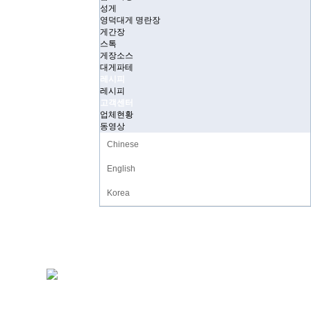
성게
영덕대게 명란장
게간장
스톡
게장소스
대게파테
레시피
레시피
고객센터
업체현황
동영상
Chinese
English
Korea