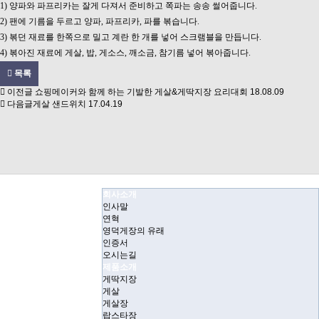
1) 양파와 파프리카는 잘게 다져서 준비하고 쪽파는 송송 썰어줍니다.
2) 팬에 기름을 두르고 양파, 파프리카, 파를 볶습니다.
3) 볶던 재료를 한쪽으로 밀고 계란 한 개를 넣어 스크램블을 만듭니다.
4) 볶아진 재료에 게살, 밥, 게소스, 깨소금, 참기름 넣어 볶아줍니다.
목록
이전글
쇼핑메이커와 함께 하는 기발한 게살&게딱지장 요리대회
18.08.09
다음글
게살 샌드위치
17.04.19
회사소개
인사말
연혁
영덕게장의 유래
인증서
오시는길
제품소개
게딱지장
게살
게살장
랍스타장