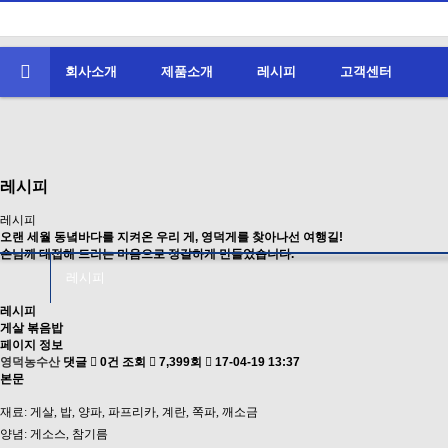
회사소개
제품소개
레시피
고객센터
레시피
레시피
오랜 세월 동녘바다를 지켜온 우리 게, 영덕게를 찾아나선 여행길!
손님께 대접해 드리는 마음으로 정갈하게 만들었습니다.
레시피
레시피
게살 볶음밥
페이지 정보
영덕농수산
댓글
0건
조회
7,399회
17-04-19 13:37
본문
재료: 게살, 밥, 양파, 파프리카, 계란, 쪽파, 깨소금
양념: 게소스, 참기름