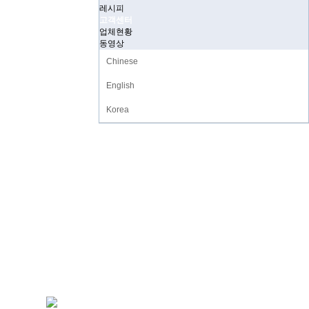
레시피
고객센터
업체현황
동영상
Chinese
English
Korea