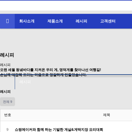
회사소개
제품소개
레시피
고객센터
레시피
레시피
오랜 세월 동녘바다를 지켜온 우리 게, 영덕게를 찾아나선 여행길!
손님께 대접해 드리는 마음으로 정갈하게 만들었습니다.
레시피
레시피
전체 9
번호
제목
9
쇼핑메이커와 함께 하는 기발한 게살&게딱지장 요리대회