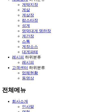
게딱지장
게살
게살장
랍스타장
성게
영덕대게 명란장
게간장
스톡
게장소스
대게파테
레시피
하위분류
레시피
고객센터
하위분류
업체현황
동영상
전체메뉴
회사소개
인사말
연혁