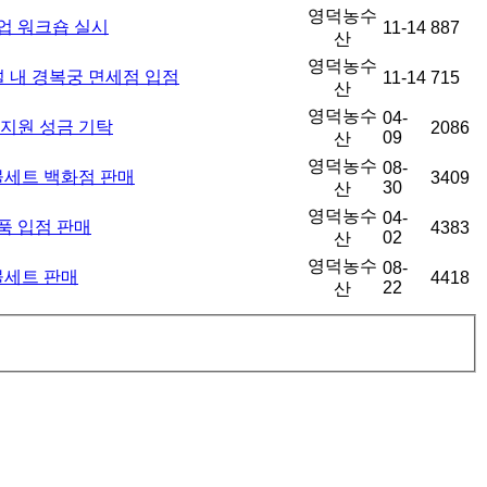
영덕농수
업 워크숍 실시
11-14
887
산
영덕농수
 내 경복궁 면세점 입점
11-14
715
산
영덕농수
04-
지원 성금 기탁
2086
09
산
영덕농수
08-
선물세트 백화점 판매
3409
30
산
영덕농수
04-
품 입점 판매
4383
02
산
영덕농수
08-
물세트 판매
4418
22
산