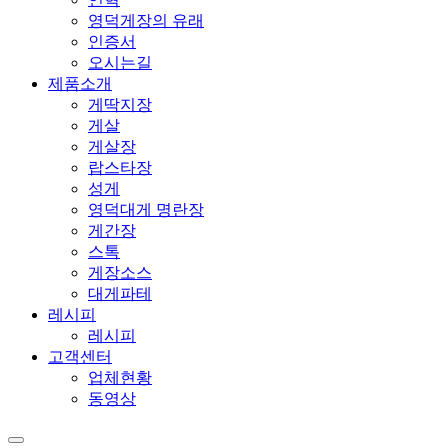
영덕게장의 유래
인증서
오시는길
제품소개
게딱지장
게살
게살장
랍스타장
성게
영덕대게 명란장
게간장
스톡
게장소스
대게파테
레시피
레시피
고객센터
업체현황
동영상