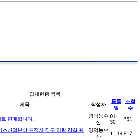
업체현황 목록
등록
조회
제목
작성자
일
수
영덕농수
01-
물세트 판매합니다.
751
30
산
니스산업분야 재직자 직무 역량 강화 프
영덕농수
11-14
817
산